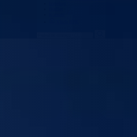
Izvještaji
Budžet
Kontakt
Vlada BPK