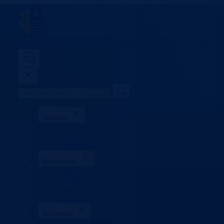
Ministarstvo za finansije
Bosansko-podrinjski kanton Goražde
Aktuelno
Sve vijesti
Konkursi i oglasi
Obavještenja
Ministarstvo
Ministar
Nadležnosti
Organizacija
Uposlenici*
Dokumenti
Zakoni i propisi