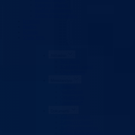
Zahtjevi i obrasci
Budžet ministarstvo
Zaštita ličnih podataka
Izvještaji
Budžet
Kontakt
Vlada BPK
Aktuelno
Sve vijesti
Konkursi i oglasi
Obavještenja
Ministarstvo
Ministar
Nadležnosti
Organizacija
Uposlenici*
Dokumenti
Zakoni i propisi
Zahtjevi i obrasci
Budžet ministarstvo
Zaštita ličnih podataka