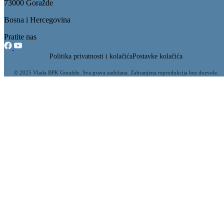
73000 Goražde
Bosna i Hercegovina
Pratite nas
Politika privatnosti i kolačića
Postavke kolačića
© 2025 Vlada BPK Goražde. Sva prava zadržana. Zabranjena reprodukcija bez dozvole.