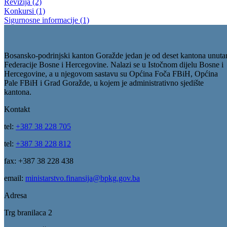
Revizija (2)
Konkursi (1)
Sigurnosne informacije (1)
Bosansko-podrinjski kanton Goražde jedan je od deset kantona unuta
Federacije Bosne i Hercegovine. Nalazi se u Istočnom dijelu Bosne i
Hercegovine, a u njegovom sastavu su Općina Foča FBiH, Općina
Pale FBiH i Grad Goražde, u kojem je administrativno sjedište
kantona.
Kontakt
tel:
+387 38 228 705
tel:
+387 38 228 812
fax: +387 38 228 438
email:
ministarstvo.finansija@bpkg.gov.ba
Adresa
Trg branilaca 2