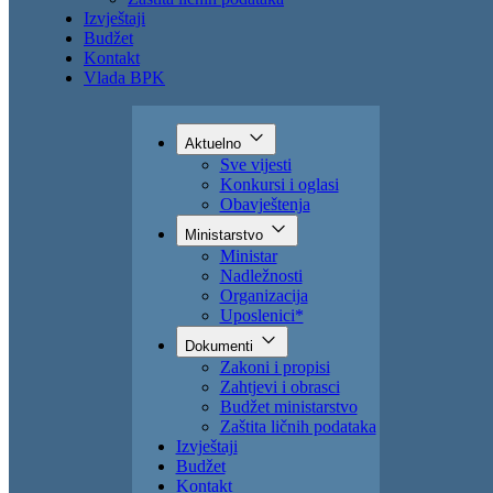
Izvještaji
Budžet
Kontakt
Vlada BPK
Aktuelno
Sve vijesti
Konkursi i oglasi
Obavještenja
Ministarstvo
Ministar
Nadležnosti
Organizacija
Uposlenici*
Dokumenti
Zakoni i propisi
Zahtjevi i obrasci
Budžet ministarstvo
Zaštita ličnih podataka
Izvještaji
Budžet
Kontakt