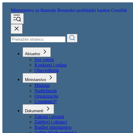
Ministarstvo za finansije
Bosansko-podrinjski kanton Goražde
Aktuelno
Sve vijesti
Konkursi i oglasi
Obavještenja
Ministarstvo
Ministar
Nadležnosti
Organizacija
Uposlenici*
Dokumenti
Zakoni i propisi
Zahtjevi i obrasci
Budžet ministarstvo
Zaštita ličnih podataka