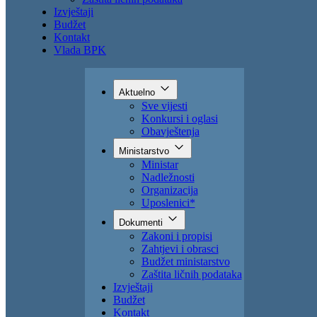
Zahtjevi i obrasci
Budžet ministarstvo
Zaštita ličnih podataka
Izvještaji
Budžet
Kontakt
Vlada BPK
Aktuelno
Sve vijesti
Konkursi i oglasi
Obavještenja
Ministarstvo
Ministar
Nadležnosti
Organizacija
Uposlenici*
Dokumenti
Zakoni i propisi
Zahtjevi i obrasci
Budžet ministarstvo
Zaštita ličnih podataka