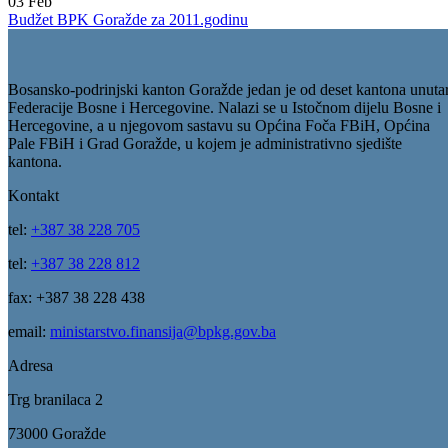
godinu
07
Apr
Zakon o izvršenju Budžeta BPK-a Goražde za 2017. godinu
03
Feb
Budžet BPK Goražde za 2011.godinu