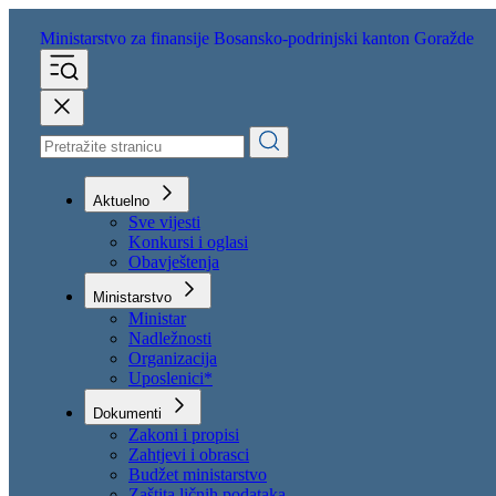
Ministarstvo za finansije
Bosansko-podrinjski kanton Goražde
Aktuelno
Sve vijesti
Konkursi i oglasi
Obavještenja
Ministarstvo
Ministar
Nadležnosti
Organizacija
Uposlenici*
Dokumenti
Zakoni i propisi