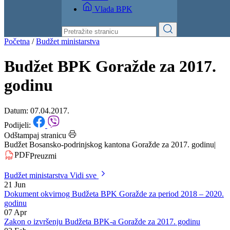
Izvještaji
Budžet
Kontakt
Vlada BPK
Početna
/
Budžet ministarstva
Budžet BPK Goražde za 2017.
godinu
Datum: 07.04.2017.
Podijeli:
Odštampaj stranicu
Budžet Bosansko-podrinjskog kantona Goražde za 2017. godinu
|
PDF
Preuzmi
Budžet ministarstva
Vidi sve
21
Jun
Dokument okvirnog Budžeta BPK Goražde za period 2018 – 2020.