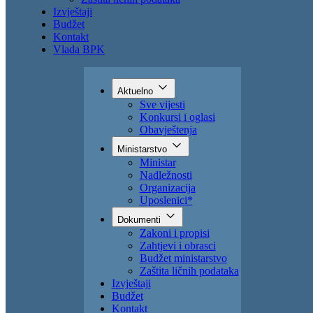
Zahtjevi i obrasci
Budžet ministarstvo
Zaštita ličnih podataka
Izvještaji
Budžet
Kontakt
Vlada BPK
Aktuelno
Sve vijesti
Konkursi i oglasi
Obavještenja
Ministarstvo
Ministar
Nadležnosti
Organizacija
Uposlenici*
Dokumenti
Zakoni i propisi
Zahtjevi i obrasci
Budžet ministarstvo
Zaštita ličnih podataka