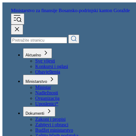
Ministarstvo za finansije
Bosansko-podrinjski kanton Goražde
Aktuelno
Sve vijesti
Konkursi i oglasi
Obavještenja
Ministarstvo
Ministar
Nadležnosti
Organizacija
Uposlenici*
Dokumenti
Zakoni i propisi