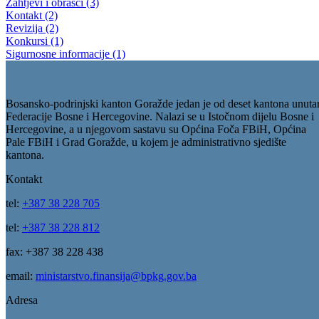
Zahtjevi i obrasci (3)
Kontakt (2)
Revizija (2)
Konkursi (1)
Sigurnosne informacije (1)
Bosansko-podrinjski kanton Goražde jedan je od deset kantona unuta
Federacije Bosne i Hercegovine. Nalazi se u Istočnom dijelu Bosne i
Hercegovine, a u njegovom sastavu su Općina Foča FBiH, Općina
Pale FBiH i Grad Goražde, u kojem je administrativno sjedište
kantona.
Kontakt
tel:
+387 38 228 705
tel:
+387 38 228 812
fax: +387 38 228 438
email:
ministarstvo.finansija@bpkg.gov.ba
Adresa