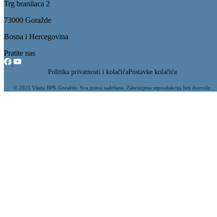
Trg branilaca 2
73000 Goražde
Bosna i Hercegovina
Pratite nas
Politika privatnosti i kolačića
Postavke kolačića
© 2025 Vlada BPK Goražde. Sva prava zadržana. Zabranjena reprodukcija bez dozvole.