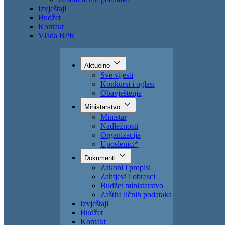
Izvještaji
Budžet
Kontakt
Vlada BPK
Aktuelno
Sve vijesti
Konkursi i oglasi
Obavještenja
Ministarstvo
Ministar
Nadležnosti
Organizacija
Uposlenici*
Dokumenti
Zakoni i propisi
Zahtjevi i obrasci
Budžet ministarstvo
Zaštita ličnih podataka
Izvještaji
Budžet
Kontakt