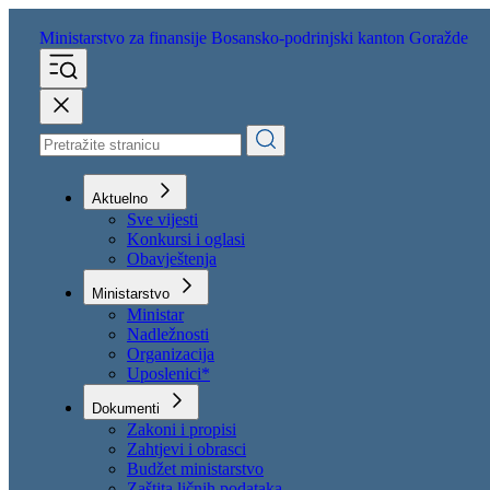
Ministarstvo za finansije
Bosansko-podrinjski kanton Goražde
Aktuelno
Sve vijesti
Konkursi i oglasi
Obavještenja
Ministarstvo
Ministar
Nadležnosti
Organizacija
Uposlenici*
Dokumenti
Zakoni i propisi
Zahtjevi i obrasci
Budžet ministarstvo
Zaštita ličnih podataka