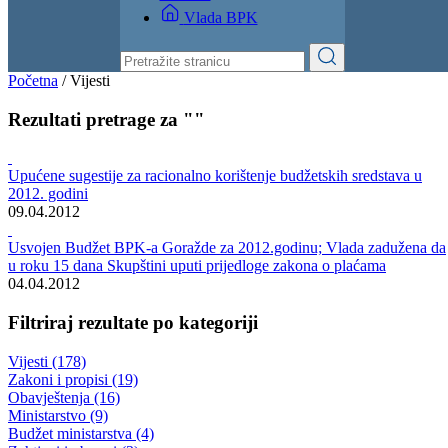
Vlada BPK
Početna
/
Vijesti
Rezultati pretrage za ""
Upućene sugestije za racionalno korištenje budžetskih sredstava u
2012. godini
09.04.2012
Usvojen Budžet BPK-a Goražde za 2012.godinu; Vlada zadužena da
u roku 15 dana Skupštini uputi prijedloge zakona o plaćama
04.04.2012
Filtriraj rezultate po kategoriji
Vijesti (178)
Zakoni i propisi (19)
Obavještenja (16)
Ministarstvo (9)
Budžet ministarstva (4)