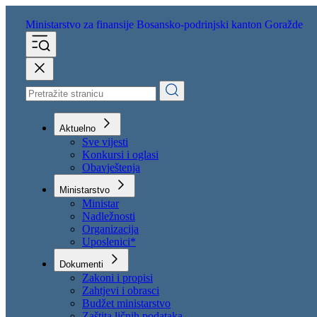
Ministarstvo za finansije
Bosansko-podrinjski kanton Goražde
Aktuelno
Sve vijesti
Konkursi i oglasi
Obavještenja
Ministarstvo
Ministar
Nadležnosti
Organizacija
Uposlenici*
Dokumenti
Zakoni i propisi