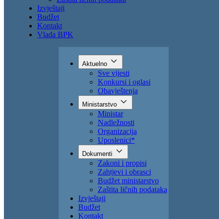
Zahtjevi i obrasci
Budžet ministarstvo
Zaštita ličnih podataka
Izvještaji
Budžet
Kontakt
Vlada BPK
Aktuelno
Sve vijesti
Konkursi i oglasi
Obavještenja
Ministarstvo
Ministar
Nadležnosti
Organizacija
Uposlenici*
Dokumenti
Zakoni i propisi
Zahtjevi i obrasci
Budžet ministarstvo
Zaštita ličnih podataka