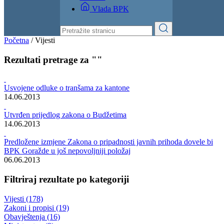
Izvještaji
Budžet
Kontakt
Vlada BPK
Početna
/
Vijesti
Rezultati pretrage za ""