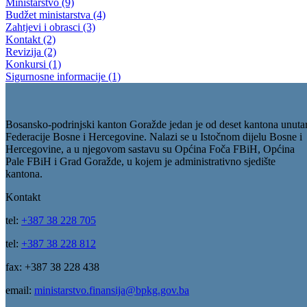
Usvojene odluke o tranšama za kantone