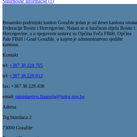
Sigurnosne informacije (1)
Bosansko-podrinjski kanton Goražde jedan je od deset kantona unuta
Federacije Bosne i Hercegovine. Nalazi se u Istočnom dijelu Bosne i
Hercegovine, a u njegovom sastavu su Općina Foča FBiH, Općina
Pale FBiH i Grad Goražde, u kojem je administrativno sjedište
kantona.
Kontakt
tel:
+387 38 228 705
tel:
+387 38 228 812
fax: +387 38 228 438
email:
ministarstvo.finansija@bpkg.gov.ba
Adresa
Trg branilaca 2
73000 Goražde