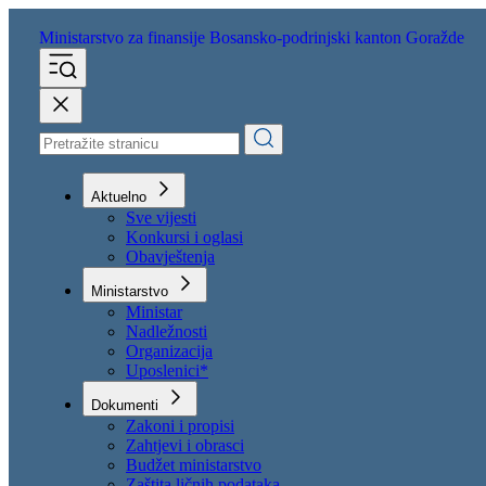
Ministarstvo za finansije
Bosansko-podrinjski kanton Goražde
Aktuelno
Sve vijesti
Konkursi i oglasi
Obavještenja
Ministarstvo
Ministar
Nadležnosti
Organizacija
Uposlenici*
Dokumenti
Zakoni i propisi
Zahtjevi i obrasci
Budžet ministarstvo
Zaštita ličnih podataka