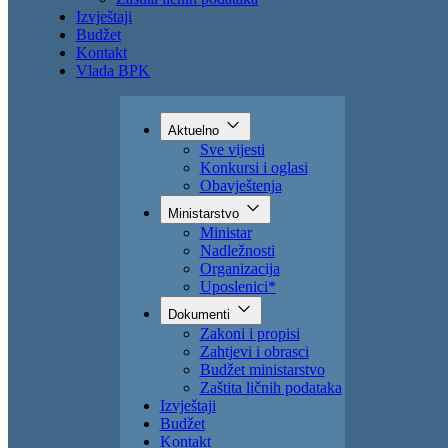
Izvještaji
Budžet
Kontakt
Vlada BPK
Aktuelno
Sve vijesti
Konkursi i oglasi
Obavještenja
Ministarstvo
Ministar
Nadležnosti
Organizacija
Uposlenici*
Dokumenti
Zakoni i propisi
Zahtjevi i obrasci
Budžet ministarstvo
Zaštita ličnih podataka
Izvještaji
Budžet
Kontakt