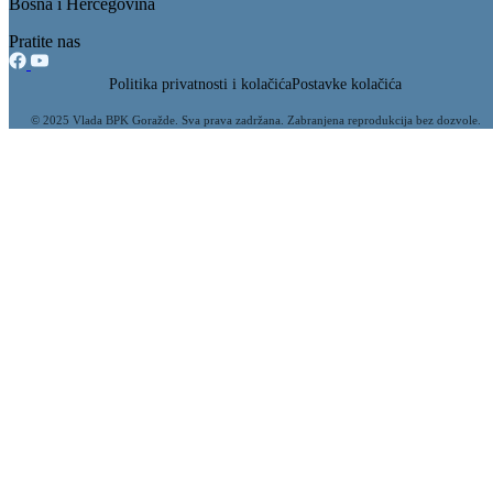
Bosna i Hercegovina
Pratite nas
Politika privatnosti i kolačića
Postavke kolačića
© 2025 Vlada BPK Goražde. Sva prava zadržana. Zabranjena reprodukcija bez dozvole.