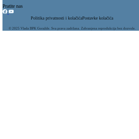
31.01.2019
Filtriraj rezultate po kategoriji
Vijesti (178)
Zakoni i propisi (19)
Obavještenja (16)
Ministarstvo (9)
Budžet ministarstva (4)
Zahtjevi i obrasci (3)
Kontakt (2)
Revizija (2)
Konkursi (1)
Sigurnosne informacije (1)