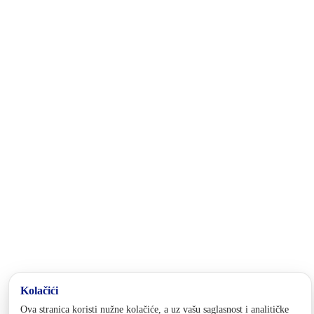
Hercegovine, a u njegovom sastavu su Općina Foča FBiH, Općina
Pale FBiH i Grad Goražde, u kojem je administrativno sjedište
kantona.
Kontakt
tel:
+387 38 228 705
tel:
+387 38 228 812
fax: +387 38 228 438
email:
ministarstvo.finansija@bpkg.gov.ba
Adresa
Trg branilaca 2
73000 Goražde
Bosna i Hercegovina
Pratite nas
Politika privatnosti i kolačića
Postavke kolačića