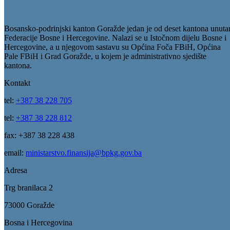
Izneseno više prijedloga za izmjene nacrta budžeta