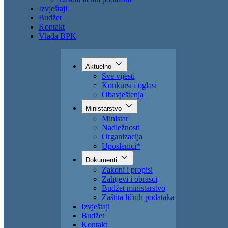
Zahtjevi i obrasci
Budžet ministarstvo
Zaštita ličnih podataka
Izvještaji
Budžet
Kontakt
Vlada BPK
Aktuelno
Sve vijesti
Konkursi i oglasi
Obavještenja
Ministarstvo
Ministar
Nadležnosti
Organizacija
Uposlenici*
Dokumenti
Zakoni i propisi
Zahtjevi i obrasci
Budžet ministarstvo
Zaštita ličnih podataka