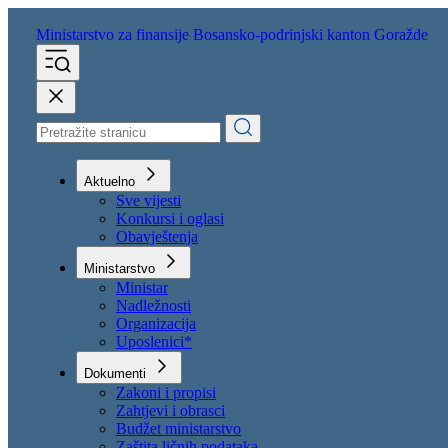
Ministarstvo za finansije
Bosansko-podrinjski kanton Goražde
Aktuelno
Sve vijesti
Konkursi i oglasi
Obavještenja
Ministarstvo
Ministar
Nadležnosti
Organizacija
Uposlenici*
Dokumenti
Zakoni i propisi