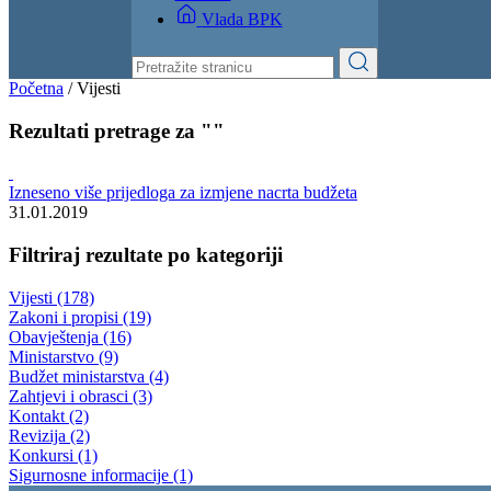
Izvještaji
Budžet
Kontakt
Vlada BPK
Početna
/
Vijesti
Rezultati pretrage za ""