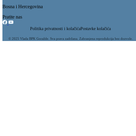
Bosna i Hercegovina
Pratite nas
Politika privatnosti i kolačića
Postavke kolačića
© 2025 Vlada BPK Goražde. Sva prava zadržana. Zabranjena reprodukcija bez dozvole.