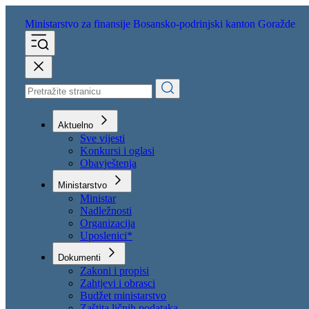
Ministarstvo za finansije
Bosansko-podrinjski kanton Goražde
Aktuelno
Sve vijesti
Konkursi i oglasi
Obavještenja
Ministarstvo
Ministar
Nadležnosti
Organizacija
Uposlenici*
Dokumenti
Zakoni i propisi
Zahtjevi i obrasci
Budžet ministarstvo
Zaštita ličnih podataka