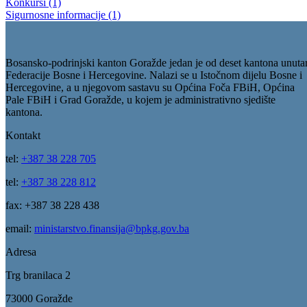
Konkursi (1)
Sigurnosne informacije (1)
Bosansko-podrinjski kanton Goražde jedan je od deset kantona unuta
Federacije Bosne i Hercegovine. Nalazi se u Istočnom dijelu Bosne i
Hercegovine, a u njegovom sastavu su Općina Foča FBiH, Općina
Pale FBiH i Grad Goražde, u kojem je administrativno sjedište
kantona.
Kontakt
tel:
+387 38 228 705
tel:
+387 38 228 812
fax: +387 38 228 438
email:
ministarstvo.finansija@bpkg.gov.ba
Adresa
Trg branilaca 2
73000 Goražde