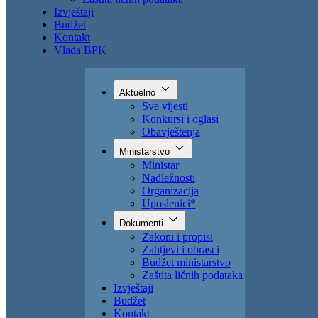
Izvještaji
Budžet
Kontakt
Vlada BPK
Aktuelno
Sve vijesti
Konkursi i oglasi
Obavještenja
Ministarstvo
Ministar
Nadležnosti
Organizacija
Uposlenici*
Dokumenti
Zakoni i propisi
Zahtjevi i obrasci
Budžet ministarstvo
Zaštita ličnih podataka
Izvještaji
Budžet
Kontakt