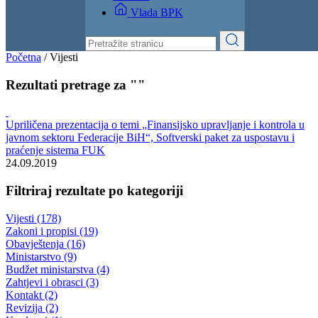
Vlada BPK
Početna
/
Vijesti
Rezultati pretrage za ""
Upriličena prezentacija o temi „Finansijsko upravljanje i kontrola u
javnom sektoru Federacije BiH“, Softverski paket za uspostavu i
praćenje sistema FUK
24.09.2019
Filtriraj rezultate po kategoriji
Vijesti (178)
Zakoni i propisi (19)
Obavještenja (16)
Ministarstvo (9)
Budžet ministarstva (4)
Zahtjevi i obrasci (3)
Kontakt (2)
Revizija (2)