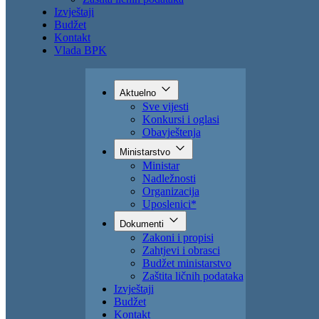
Zahtjevi i obrasci
Budžet ministarstvo
Zaštita ličnih podataka
Izvještaji
Budžet
Kontakt
Vlada BPK
Aktuelno
Sve vijesti
Konkursi i oglasi
Obavještenja
Ministarstvo
Ministar
Nadležnosti
Organizacija
Uposlenici*
Dokumenti
Zakoni i propisi
Zahtjevi i obrasci
Budžet ministarstvo
Zaštita ličnih podataka