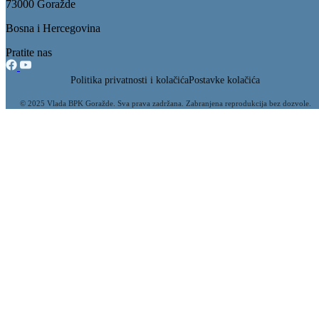
sufinansiranje projekta Razvojnog programa Ujedinjenih nacija
/UNDP) i Vlade BPK Goražde pod nazivom „Odgovor na COVID-
19”
10.04.2020
Filtriraj rezultate po kategoriji
Vijesti (178)
Zakoni i propisi (19)
Obavještenja (16)
Ministarstvo (9)
Budžet ministarstva (4)
Zahtjevi i obrasci (3)
Kontakt (2)
Revizija (2)
Konkursi (1)
Sigurnosne informacije (1)