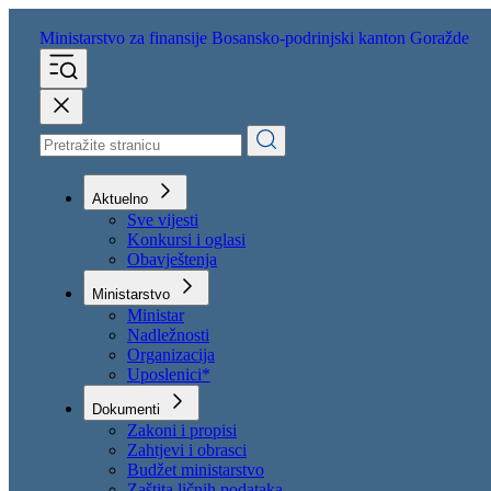
Ministarstvo za finansije
Bosansko-podrinjski kanton Goražde
Aktuelno
Sve vijesti
Konkursi i oglasi
Obavještenja
Ministarstvo
Ministar
Nadležnosti
Organizacija
Uposlenici*
Dokumenti
Zakoni i propisi