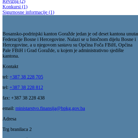
Odobreno korištenje namjenskih sredstava u iznosu od 300.000 KM 