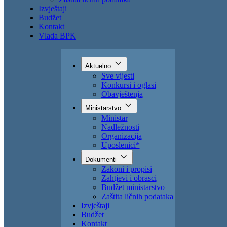
Zahtjevi i obrasci
Budžet ministarstvo
Zaštita ličnih podataka
Izvještaji
Budžet
Kontakt
Vlada BPK
Aktuelno
Sve vijesti
Konkursi i oglasi
Obavještenja
Ministarstvo
Ministar
Nadležnosti
Organizacija
Uposlenici*
Dokumenti
Zakoni i propisi
Zahtjevi i obrasci
Budžet ministarstvo
Zaštita ličnih podataka