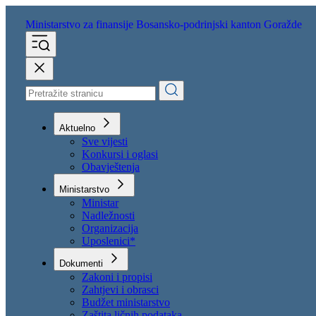
Ministarstvo za finansije
Bosansko-podrinjski kanton Goražde
Aktuelno
Sve vijesti
Konkursi i oglasi
Obavještenja
Ministarstvo
Ministar
Nadležnosti
Organizacija
Uposlenici*
Dokumenti
Zakoni i propisi