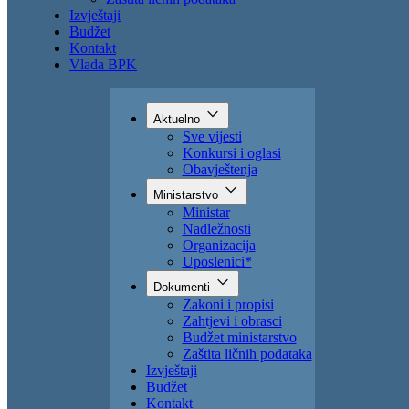
Zahtjevi i obrasci
Budžet ministarstvo
Zaštita ličnih podataka
Izvještaji
Budžet
Kontakt
Vlada BPK
Aktuelno
Sve vijesti
Konkursi i oglasi
Obavještenja
Ministarstvo
Ministar
Nadležnosti
Organizacija
Uposlenici*
Dokumenti
Zakoni i propisi
Zahtjevi i obrasci
Budžet ministarstvo
Zaštita ličnih podataka