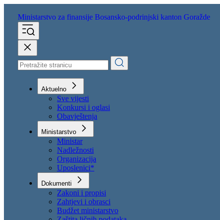
Ministarstvo za finansije
Bosansko-podrinjski kanton Goražde
Aktuelno
Sve vijesti
Konkursi i oglasi
Obavještenja
Ministarstvo
Ministar
Nadležnosti
Organizacija
Uposlenici*
Dokumenti
Zakoni i propisi