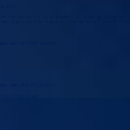
390,00 KM.
ivilnih žrtava rata i zaštiti porodice sa djecom, te Zakonom o pravima 
ne banaka uplaćena su finansijska sredstva u ukupnom iznosu od 335.6
cijalne naknade u BPK Goražde
cijalne naknade u BPK Goražde
tni projekti u fokusu