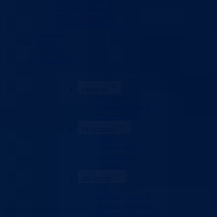
Zahtjevi i obrasci
Budžet ministarstvo
Zaštita ličnih podataka
Izvještaji
Budžet
Kontakt
Vlada BPK
Aktuelno
Sve vijesti
Konkursi i oglasi
Obavještenja
Ministarstvo
Ministar
Nadležnosti
Organizacija
Uposlenici*
Dokumenti
Zakoni i propisi
Zahtjevi i obrasci
Budžet ministarstvo
Zaštita ličnih podataka