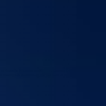
 za finansije Bosansko-podrinjskog kantona Goražde izvršilo uplatu na
ta finansijskih sredstava na ime naknada za mjesec avgust 2022. godine