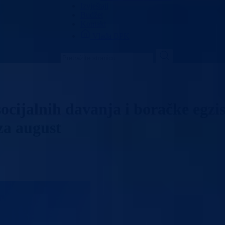
Izvještaji
Budžet
Kontakt
Vlada BPK
ocijalnih davanja i boračke egzi
za august