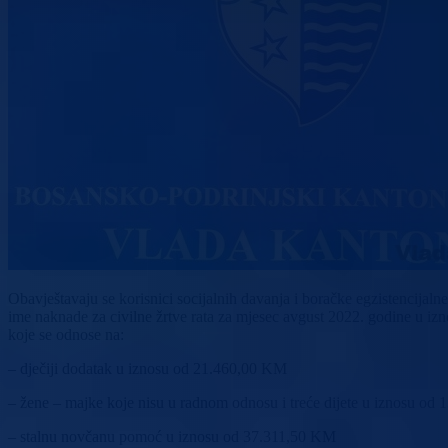
Obavještavaju se korisnici socijalnih davanja i boračke egzistencij
ime naknade za civilne žrtve rata za mjesec avgust 2022. godine u iz
koje se odnose na:
– dječiji dodatak u iznosu od 21.460,00 KM
– žene – majke koje nisu u radnom odnosu i treće dijete u iznosu od
– stalnu novčanu pomoć u iznosu od 37.311,50 KM