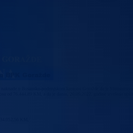
alne naknade u Bosansko-podrinjskom kantonu Goražde da je Ministarstvo
nosu od 76.444,89 KM, a da je danas, 20.09.2022. godine izvršena upla
 134.052,56 KM,