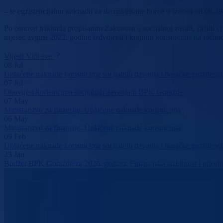
– te egzistencijalnu naknadu za demobilisane borce u iznosu od 66.
Po osnovu naknada propisanim Zakonom o socijalnoj zaštiti, zaštiti c
mjesec avgust 2022. godine izdvojena i krajnim korisnicima na raču
Vijesti
Vidi sve
08
Jul
Uplaćene naknade korisnicima socijalnih davanja i boračke egzisten
07
Jul
Obavijest korisnicima socijalnih davanja u BPK Goražde
07
May
Ministarstvo za finansije: Uplaćene naknade korisnicima
06
May
Ministarstvo za finansije: Uplaćene naknade korisnicima
09
Feb
Uplaćene naknade korisnicima socijalnih davanja i boračke egzisten
23
Jan
Budžet BPK Goražde za 2026. godinu: Finansijska stabilnost i priorite