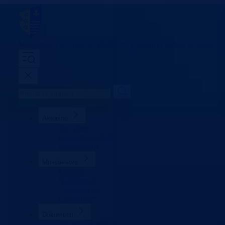
Ministarstvo za finansije
Bosansko-podrinjski kanton Goražde
Aktuelno
Sve vijesti
Konkursi i oglasi
Obavještenja
Ministarstvo
Ministar
Nadležnosti
Organizacija
Uposlenici*
Dokumenti
Zakoni i propisi