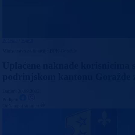
Početna
/
Vijesti
Ministarstvo za finansije BPK Goražde
Uplaćene naknade korisnicima s
podrinjskom kantonu Goražde 
Datum: 20.09.2022.
Podijeli:
Odštampaj stranicu