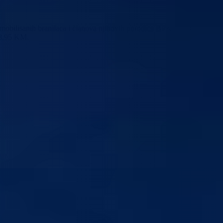
demobilisanih branilaca i članova njihovih porodica BPK-a Goražde za
58,95 KM.