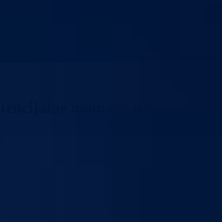
stencijalne naknade u Bosansko-