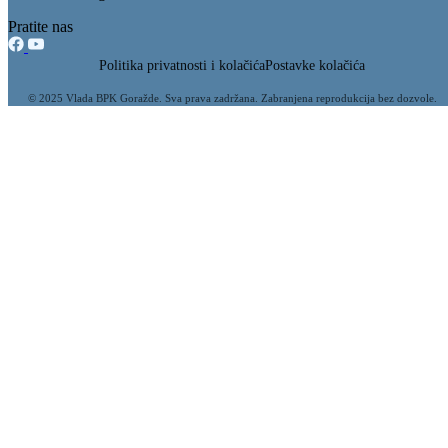
Pratite nas
Politika privatnosti i kolačića
Postavke kolačića
© 2025 Vlada BPK Goražde. Sva prava zadržana. Zabranjena reprodukcija bez dozvole.