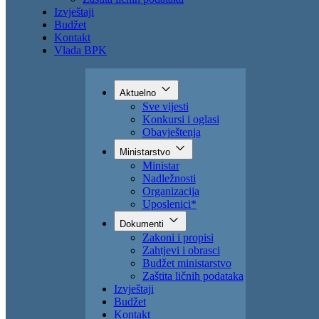
Izvještaji
Budžet
Kontakt
Vlada BPK
Aktuelno
Sve vijesti
Konkursi i oglasi
Obavještenja
Ministarstvo
Ministar
Nadležnosti
Organizacija
Uposlenici*
Dokumenti
Zakoni i propisi
Zahtjevi i obrasci
Budžet ministarstvo
Zaštita ličnih podataka
Izvještaji
Budžet
Kontakt