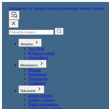
Ministarstvo za finansije
Bosansko-podrinjski kanton Goražde
Aktuelno
Sve vijesti
Konkursi i oglasi
Obavještenja
Ministarstvo
Ministar
Nadležnosti
Organizacija
Uposlenici*
Dokumenti
Zakoni i propisi
Zahtjevi i obrasci
Budžet ministarstvo
Zaštita ličnih podataka