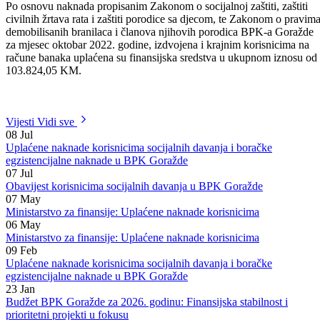
Po osnovu naknada propisanim Zakonom o socijalnoj zaštiti, zaštiti
civilnih žrtava rata i zaštiti porodice sa djecom, te Zakonom o pravim
demobilisanih branilaca i članova njihovih porodica BPK-a Goražde
za mjesec oktobar 2022. godine, izdvojena i krajnim korisnicima na
račune banaka uplaćena su finansijska sredstva u ukupnom iznosu od
103.824,05 KM.
Vijesti
Vidi sve
08
Jul
Uplaćene naknade korisnicima socijalnih davanja i boračke
egzistencijalne naknade u BPK Goražde
07
Jul
Obavijest korisnicima socijalnih davanja u BPK Goražde
07
May
Ministarstvo za finansije: Uplaćene naknade korisnicima
06
May
Ministarstvo za finansije: Uplaćene naknade korisnicima
09
Feb
Uplaćene naknade korisnicima socijalnih davanja i boračke
egzistencijalne naknade u BPK Goražde
23
Jan
Budžet BPK Goražde za 2026. godinu: Finansijska stabilnost i
prioritetni projekti u fokusu