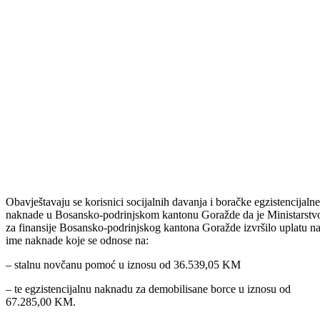
Obavještavaju se korisnici socijalnih davanja i boračke egzistencijalne
naknade u Bosansko-podrinjskom kantonu Goražde da je Ministarstv
za finansije Bosansko-podrinjskog kantona Goražde izvršilo uplatu n
ime naknade koje se odnose na:
– stalnu novčanu pomoć u iznosu od 36.539,05 KM
– te egzistencijalnu naknadu za demobilisane borce u iznosu od
67.285,00 KM.