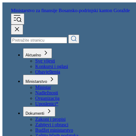
Ministarstvo za finansije
Bosansko-podrinjski kanton Goražde
Aktuelno
Sve vijesti
Konkursi i oglasi
Obavještenja
Ministarstvo
Ministar
Nadležnosti
Organizacija
Uposlenici*
Dokumenti
Zakoni i propisi