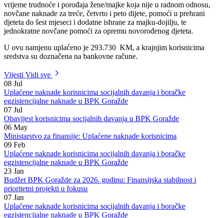
Za mjesec april 2026. godine izvršena je isplata naknada koje
proizilaze iz kantonalnog Zakona o socijalnoj zaštiti, zaštiti civilnih
žrtava rata i zaštiti porodice s djecom, i to po osnovu stalne pomoći za
vrijeme trudnoće i porođaja žene/majke koja nije u radnom odnosu,
novčane naknade za treće, četvrto i peto dijete, pomoći u prehrani
djeteta do šest mjeseci i dodatne ishrane za majku-dojilju, te
jednokratne novčane pomoći za opremu novorođenog djeteta.
U ovu namjenu uplaćeno je 293.730 KM, a krajnjim korisnicima
sredstva su doznačena na bankovne račune.
Vijesti
Vidi sve
08
Jul
Uplaćene naknade korisnicima socijalnih davanja i boračke
egzistencijalne naknade u BPK Goražde
07
Jul
Obavijest korisnicima socijalnih davanja u BPK Goražde
06
May
Ministarstvo za finansije: Uplaćene naknade korisnicima
09
Feb
Uplaćene naknade korisnicima socijalnih davanja i boračke
egzistencijalne naknade u BPK Goražde
23
Jan
Budžet BPK Goražde za 2026. godinu: Finansijska stabilnost i
prioritetni projekti u fokusu