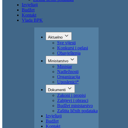
Zahtjevi i obrasci
Budžet ministarstvo
Zaštita ličnih podataka
Izvještaji
Budžet
Kontakt
Vlada BPK
Aktuelno
Sve vijesti
Konkursi i oglasi
Obavještenja
Ministarstvo
Ministar
Nadležnosti
Organizacija
Uposlenici*
Dokumenti
Zakoni i propisi
Zahtjevi i obrasci
Budžet ministarstvo
Zaštita ličnih podataka