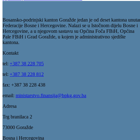
07
Jan
Uplaćene naknade korisnicima socijalnih davanja i boračke
egzistencijalne naknade u BPK Goražde