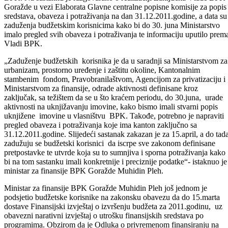
aktivnosti u kontinuitetu održava sastanke sa predstavnicima
budžetskih korisnika, a jedan od njih, održan je danas u sali Skupštin
BPK. Na sastanku je razgovarano o realizaciji Zaključka Vlade BPK
Goražde u vezi Elaborata Glavne centralne popisne komisije za popis
sredstava, obaveza i potraživanja na dan 31.12.2011.godine, a data su 
zaduženja budžetskim korisnicima kako bi do 30. juna Ministarstvo
imalo pregled svih obaveza i potraživanja te informaciju uputilo prem
Vladi BPK.
„Zaduženje budžetskih korisnika je da u saradnji sa Ministarstvom za
urbanizam, prostorno uređenje i zaštitu okoline, Kantonalnim
stambenim fondom, Pravobranilaštvom, Agencijom za privatizaciju i
Ministarstvom za finansije, odrade aktivnosti definisane kroz
zaključak, sa težištem da se u što kraćem periodu, do 30.juna, urade
aktivnosti na uknjižavanju imovine, kako bismo imali stvarni popis
uknjižene imovine u vlasništvu BPK. Takođe, potrebno je napraviti
pregled obaveza i potraživanja koje ima kanton zaključno sa
31.12.2011.godine. Slijedeći sastanak zakazan je za 15.april, a do tad
zadužuju se budžetski korisnici da iscrpe sve zakonom definisane
pretpostavke te utvrde koja su to sumnjiva i sporna potraživanja kako
bi na tom sastanku imali konkretnije i preciznije podatke“- istaknuo je
ministar za finansije BPK Goražde Muhidin Pleh.
Ministar za finansije BPK Goražde Muhidin Pleh još jednom je
podsjetio budžetske korisnike na zakonsku obavezu da do 15.marta