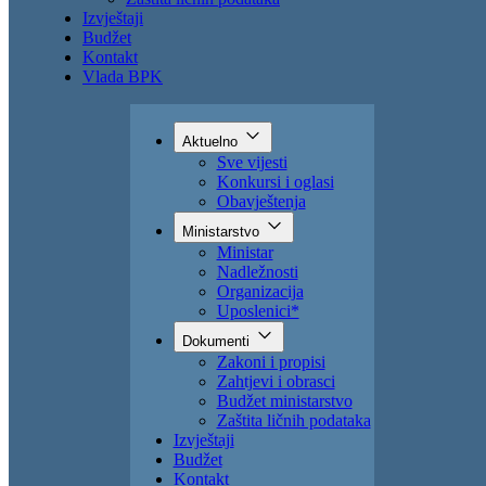
Zahtjevi i obrasci
Budžet ministarstvo
Zaštita ličnih podataka
Izvještaji
Budžet
Kontakt
Vlada BPK
Aktuelno
Sve vijesti
Konkursi i oglasi
Obavještenja
Ministarstvo
Ministar
Nadležnosti
Organizacija
Uposlenici*
Dokumenti
Zakoni i propisi
Zahtjevi i obrasci
Budžet ministarstvo
Zaštita ličnih podataka