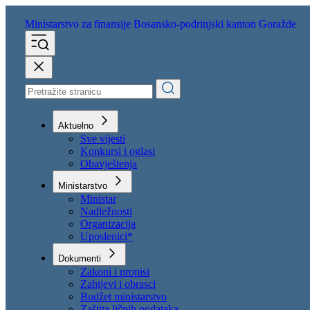
Ministarstvo za finansije
Bosansko-podrinjski kanton Goražde
Aktuelno
Sve vijesti
Konkursi i oglasi
Obavještenja
Ministarstvo
Ministar
Nadležnosti
Organizacija
Uposlenici*
Dokumenti
Zakoni i propisi