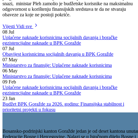
dostave Finansijski izvještaj o izvršenju budžeta za 2011.godinu, uz
obavezni narativni izvještaj o utrošku finansijskih sredstava po
programima. Obzirom da je Odluka o privremenom finansiranju na
snazi, ministar Pleh zamolio je budžetske korisnike na maksimalnu
odgovornost u korištenju finansijskih sredstava te da ne stvaraju
obaveze za koje ne postoji pokriće.
Vijesti
Vidi sve
08
Jul
Uplaćene naknade korisnicima socijalnih davanja i boračke
egzistencijalne naknade u BPK Goražde
07
Jul
Obavijest korisnicima socijalnih davanja u BPK Goražde
07
May
Ministarstvo za finansije: Uplaćene naknade korisnicima
06
May
Ministarstvo za finansije: Uplaćene naknade korisnicima
09
Feb
Uplaćene naknade korisnicima socijalnih davanja i boračke
egzistencijalne naknade u BPK Goražde
23
Jan
Budžet BPK Goražde za 2026. godinu: Finansijska stabilnost i
prioritetni projekti u fokusu