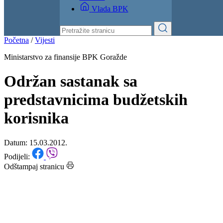
Izvještaji
Budžet
Kontakt
Vlada BPK
Početna
/
Vijesti
Ministarstvo za finansije BPK Goražde
Održan sastanak sa
predstavnicima budžetskih
korisnika
Datum: 15.03.2012.
Podijeli:
Odštampaj stranicu