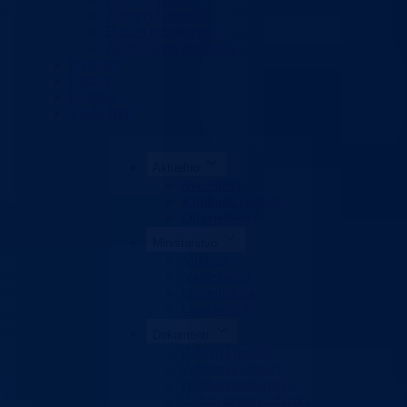
Zahtjevi i obrasci
Budžet ministarstvo
Zaštita ličnih podataka
Izvještaji
Budžet
Kontakt
Vlada BPK
Aktuelno
Sve vijesti
Konkursi i oglasi
Obavještenja
Ministarstvo
Ministar
Nadležnosti
Organizacija
Uposlenici*
Dokumenti
Zakoni i propisi
Zahtjevi i obrasci
Budžet ministarstvo
Zaštita ličnih podataka