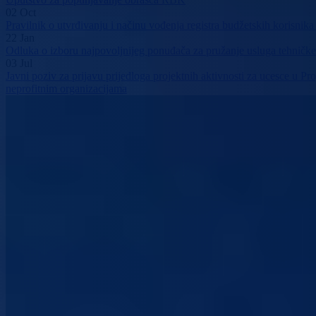
02
Oct
Pravilnik o utvrđivanju i načinu vođenja registra budžetskih korisn
22
Jan
Odluka o izboru najpovoljnijeg ponuđača za pružanje usluga tehničke
03
Jul
Javni poziv za prijavu prijedloga projektnih aktivnosti za ucesce u 
neprofitnim organizacijama