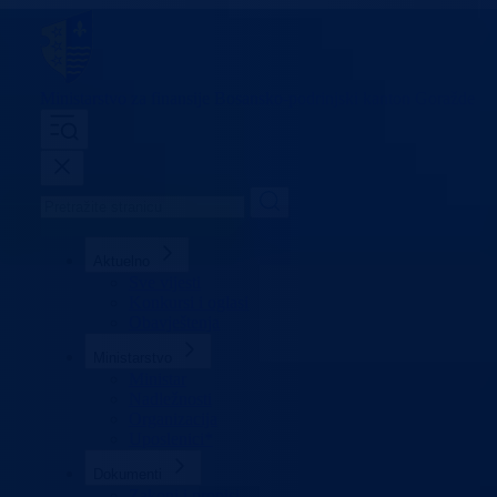
Ministarstvo za finansije
Bosansko-podrinjski kanton Goražde
Aktuelno
Sve vijesti
Konkursi i oglasi
Obavještenja
Ministarstvo
Ministar
Nadležnosti
Organizacija
Uposlenici*
Dokumenti
Zakoni i propisi