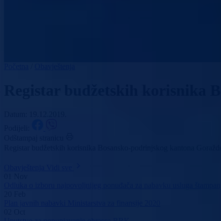
Početna
/
Obavještenja
Registar budžetskih korisnika
Datum: 19.12.2019.
Podijeli:
Odštampaj stranicu
Registar budžetskih korisnika Bosansko-podrinjskog kantona Goražd
Obavještenja
Vidi sve
01
Nov
Odluka o izboru najpovoljnijeg ponuđača za nabavku usluga štampanj
20
Feb
Plan javnih nabavki Ministarstva za finansije 2020
02
Oct
Uputstvo za popunjavanje obrasca RBK