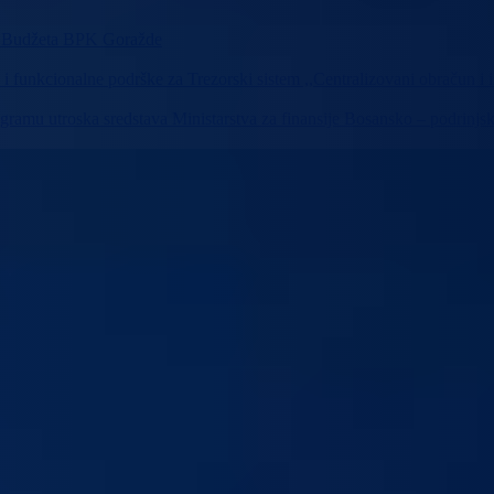
ika Budžeta BPK Goražde
 i funkcionalne podrške za Trezorski sistem ,,Centralizovani obračun 
Programu utroska sredstava Ministarstva za finansije Bosansko – podri