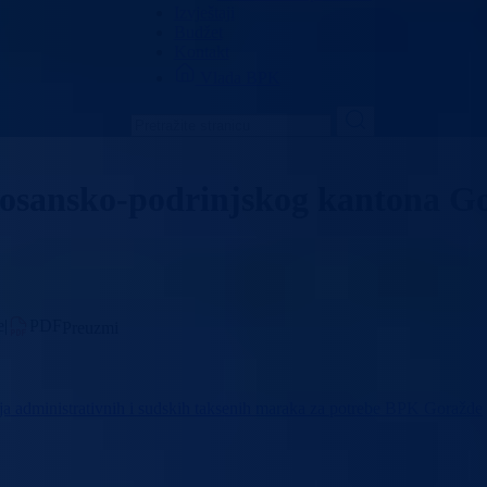
Izvještaji
Budžet
Kontakt
Vlada BPK
 Bosansko-podrinjskog kantona G
e
|
PDF
Preuzmi
a administrativnih i sudskih taksenih maraka za potrebe BPK Goražde