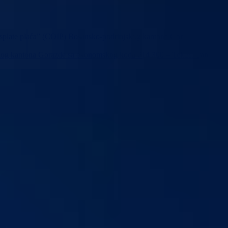
i isplate plaća” (COIP) Bosansko-podrinjskog kantona Goražde
njskog kantona Gorazde sa ekonomskog koda 614 300 – Tekuci transfer